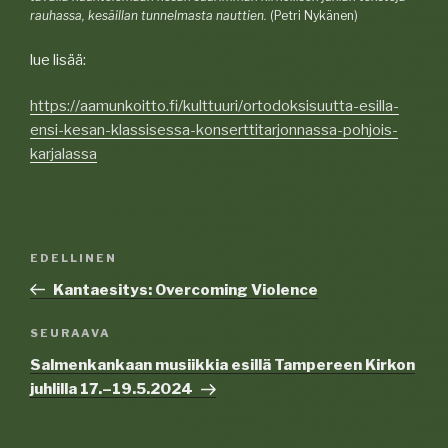
rauhassa, kesäillan tunnelmasta nauttien.
(Petri Nykänen)
lue lisää:
https://aamunkoitto.fi/kulttuuri/ortodoksisuutta-esilla-
ensi-kesan-klassisessa-konserttitarjonnassa-pohjois-
karjalassa
Artikkelien
EDELLINEN
Edellinen
selaus
artikkeli
Kantaesitys: Overcoming Violence
SEURAAVA
Seuraava
artikkeli
Salmenkankaan musiikkia esillä Tampereen Kirkon
juhlilla 17.–19.5.2024