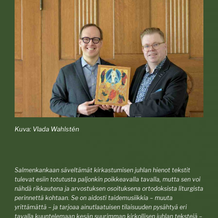
Kuva: Vlada Wahlstén
Salmenkankaan säveltämät kirkastumisen juhlan hienot tekstit
tulevat esiin totutusta paljonkin poikkeavalla tavalla, mutta sen voi
nähdä rikkautena ja arvostuksen osoituksena ortodoksista liturgista
perinnettä kohtaan. Se on aidosti taidemusiikkia – muuta
yrittämättä – ja tarjoaa ainutlaatuisen tilaisuuden pysähtyä eri
tavalla kuuntelemaan kesän suurimman kirkollisen juhlan tekstejä –