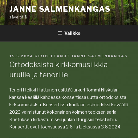
Siirry
JANNE SALMENKANGAS
sisältöön
säveltäjä
Valikko
JULKAISTU
15.5.2024
KIRJOITTANUT
JANNE SALMENKANGAS
Ortodoksista kirkkomusiikkia
uruille ja tenorille
Tenori Heikki Hattunen esittää urkuri Tommi Niskalan
kanssa kesällä kahdessa konsertissa uutta ortodoksista
kirkkomusiikkia. Konsertissa kuullaan esimerkiksi keväällä
2023 valmistunut kokonainen kolmen teoksen sarja
Kristuksen kirkastumisen juhlan liturgisiin teksteihin.
Konsertit ovat Joensuussa 2.6. ja Lieksassa 3.6.2024.